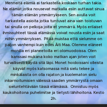
Menneitä elämiä ei tarkastella koskaan turhan takia.
Ne elämät jotka nousevat matkalla esiin auttavat sinua
tämän elämän ymmärrykseen. Sen avulla voit
tarkastella asioita jotka tuntuvat aina vain toistuvan
tai sinulla on pelkoja joita et ymmärrä. Myös erilaiset
ihmissuhteet tässä elämässä voivat nousta esiin ja saat
niihin ymmärryksen. Pitää muistaa että sielumme on
paljon vanhempi kuin edes Äiti Maa. Olemme eläneet
monilla eri planeetoilla eri olomuodoissa. Olen
kanssasi mukana koko matkan ajan joten voit
turvallisesti käydä sitä läpi. Monet hoidoissani olleista
käyvät myös katsomassa mitä sielu tekee ja
minkälaista on olla rajaton ja kuolematon sielu
inkarnoitumisien väleissä saaden ymmärrystä omaan
sieluntehtävään tässä elämässä. Onnistuu myös
kaukohoitona puhelimitse ja tietysti lähihoitona. Kesto
2h.