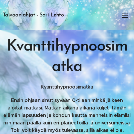
Taivaanlahjat - Sari Lehto
Kvanttihypnoosim
atka
Kvanttihypnoosimatka
Ensin ohjaan sinut syvään 0-tilaan minkä jälkeen
aloitat matkasi. Matkan aikana aikana kuljet tämän
elämän lapsuuden ja kohdun kautta menneisiin elämiisi
niin maan päällä kuin eri planeetoilla ja universumeissa.
Toki voit käydä myös tulevassa, sillä aikaa ei ole.