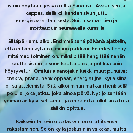
istuin pöytään, jossa oli Ilta-Sanomat. Avasin sen ja
kappas, siellä oli kahden sivun juttu
energiaparantamisesta. Soitin saman tien ja
ilmoittauduin seuraavalle kurssille.
Siitäpä riemu alkoi. Ensimmäisenä päivänä ajattelin,
että ei tämä kyllä ole minun paikkani. En edes tiennyt
mitä meditoiminen on, miksi pitää hengittää nenän
kautta sisään ja suun kautta ulos ja puhkua kuin
höyryveturi. Omituisia sanojakin kaikki muut puhuivat:
chakra, prana, henkioppaat, energiat jne. Kyllä siinä
oli sulattelemista. Siitä alkoi minun matkani henkisellä
polulla, joka jatkuu joka ainoa päivä. Nyt jo sentään
ymmärrän kyseiset sanat, ja onpa niitä tullut aika liuta
lisääkin opittua.
Kaikkein tärkein oppiläksyni on ollut itsensä
rakastaminen. Se on kyllä joskus niin vaikeaa, mutta