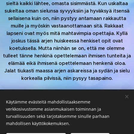
sieltä kaikki lähtee, omasta sisimmästä. Kun uskaltaa
sukeltaa oman sielunsa syvyyksiin ja hyväksyä itsensä
sellaisena kuin on, niin pystyy antamaan rakkautta
muille ja myöskin vastaanottamaan sitä. Rakkaat
lapseni ovat myös mitä mahtavimpia opettajia. Kyllä
joskus tässä arjen huiskeessa henkiset opit ovat
koetuksella. Mutta niinhän se on, että me olemme
tulleet tänne henkinä opettelemaan ihmisen tunteita ja
elämää eikä ihmisenä opettelemaan henkenä oloa.
Jalat tiukasti maassa arjen askareissa ja sydän ja sielu
korkealla pilvissä, niin pysyy tasapaino.
Rakkautta, iloa ja valoa tähän hetkeen
Sinulle
Käytämme evästeitä mahdollistaaksemme
verkkosivustomme asianmukaisen toiminnan ja
turvallisuuden sekä tarjotaksemme sinulle parhaan
mahdollisen käyttökokemuksen.
© 2022 Worlds Collide. Kaikki oikeudet pidätetään.