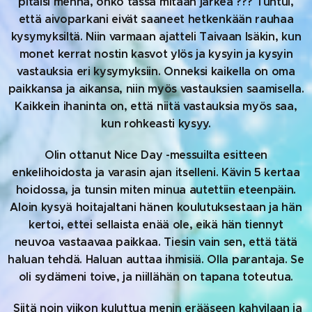
pitäisi mennä, onko tässä mitään järkeä ??? Tuntui,
että aivoparkani eivät saaneet hetkenkään rauhaa
kysymyksiltä. Niin varmaan ajatteli Taivaan Isäkin, kun
monet kerrat nostin kasvot ylös ja kysyin ja kysyin
vastauksia eri kysymyksiin. Onneksi kaikella on oma
paikkansa ja aikansa, niin myös vastauksien saamisella.
Kaikkein ihaninta on, että niitä vastauksia myös saa,
kun rohkeasti kysyy.
Olin ottanut Nice Day -messuilta esitteen
enkelihoidosta ja varasin ajan itselleni. Kävin 5 kertaa
hoidossa, ja tunsin miten minua autettiin eteenpäin.
Aloin kysyä hoitajaltani hänen koulutuksestaan ja hän
kertoi, ettei sellaista enää ole, eikä hän tiennyt
neuvoa vastaavaa paikkaa. Tiesin vain sen, että tätä
haluan tehdä. Haluan auttaa ihmisiä. Olla parantaja. Se
oli sydämeni toive, ja niillähän on tapana toteutua.
Siitä noin viikon kuluttua menin erääseen kahvilaan ja