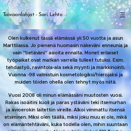
Taivaanlahjat - Sari Lehto
Olen kulkenut tässä elämässä yli 50 vuotta ja asun
Marttilassa. Jo pienenä huomasin näkeväni enneunia ja
vain "tietäväni" asioita ennalta. Monet erilaiset
työpaikat ovat matkan varrella tulleet tutuksi. Esim.
tehdastyö, ravintola-ala sekä myynti ja markkinointi.
Vuonna -98 valmistuin kosmetologiksi/hierojaksi ja
muiden töiden ohella olen tehnyt myös niitä.
Vuosi 2008 oli minun elämässäni muutosten vuosi.
Rakas isoäitini kuoli ja paras ystäväni teki itsemurhan
ja avioerokin laitettiin vireille. Alkoi vimmattu itsensä
etsiminen. Miksi olen täällä, miksi joku muu ei ole, mikä
on elämäntehtäväni, kuka todella olen, mihin suuntaan